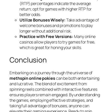
(RTP) percentages indicate the average
return; opt for games with higher RTP for
better odds.
Utilize Bonuses Wisely:
Take advantage of
welcome bonuses and promotions to play
longer without additional risk.
Practice with Free Versions:
Many online
casinos allow players to try games for free,
which is great for honing your skills.
Conclusion
Embarking on a journey through the universe of
methspin online pokies
can be both entertaining
and lucrative. The blend of excitement from
spinning reels combined with interactive features
ensures players remain engaged. By understanding
the games, employing effective strategies, and
taking full advantage of bonuses, anyone can
elevate their gaming experience. Ready to spin