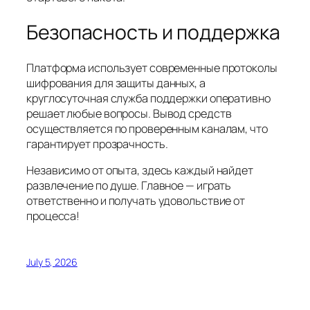
Безопасность и поддержка
Платформа использует современные протоколы
шифрования для защиты данных, а
круглосуточная служба поддержки оперативно
решает любые вопросы. Вывод средств
осуществляется по проверенным каналам, что
гарантирует прозрачность.
Независимо от опыта, здесь каждый найдет
развлечение по душе. Главное — играть
ответственно и получать удовольствие от
процесса!
July 5, 2026