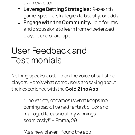
even sweeter.
Leverage Betting Strategies:
Research
game-specific strategies to boost your odds.
Engage with the Community:
Join forums
and discussions to learn from experienced
players and share tips.
User Feedback and
Testimonials
Nothing speaks louder than the voice of satisfied
players. Here’s what some users are saying about
their experience with the
Gold Zino App
:
“The variety of games is what keeps me
coming back. I’ve had fantastic luck and
managed to cash out my winnings
seamlessly!” – Emma, 29
“As a new player, I found the app