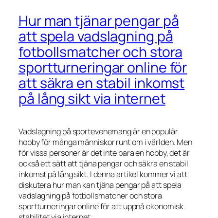
Hur man tjänar pengar på
att spela vadslagning på
fotbollsmatcher och stora
sportturneringar online för
att säkra en stabil inkomst
på lång sikt via internet
Vadslagning på sportevenemang är en populär
hobby för många människor runt om i världen. Men
för vissa personer är det inte bara en hobby, det är
också ett sätt att tjäna pengar och säkra en stabil
inkomst på lång sikt. I denna artikel kommer vi att
diskutera hur man kan tjäna pengar på att spela
vadslagning på fotbollsmatcher och stora
sportturneringar online för att uppnå ekonomisk
stabilitet via internet.