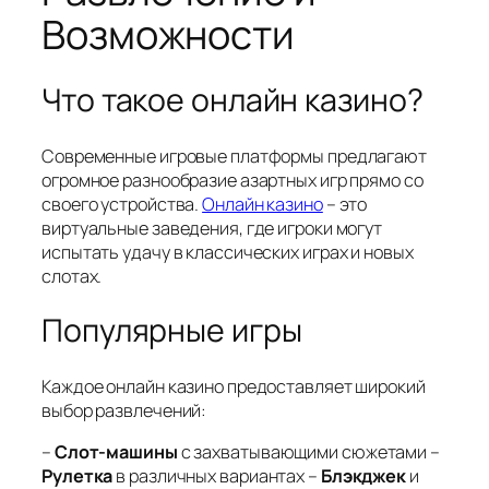
Возможности
Что такое онлайн казино?
Современные игровые платформы предлагают
огромное разнообразие азартных игр прямо со
своего устройства.
Онлайн казино
– это
виртуальные заведения, где игроки могут
испытать удачу в классических играх и новых
слотах.
Популярные игры
Каждое онлайн казино предоставляет широкий
выбор развлечений:
–
Слот-машины
с захватывающими сюжетами –
Рулетка
в различных вариантах –
Блэкджек
и