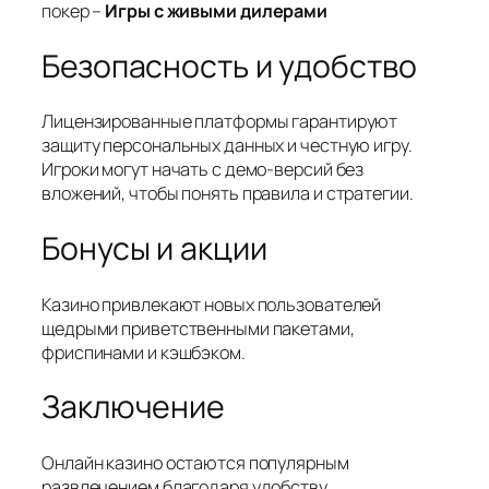
покер –
Игры с живыми дилерами
Безопасность и удобство
Лицензированные платформы гарантируют
защиту персональных данных и честную игру.
Игроки могут начать с демо-версий без
вложений, чтобы понять правила и стратегии.
Бонусы и акции
Казино привлекают новых пользователей
щедрыми приветственными пакетами,
фриспинами и кэшбэком.
Заключение
Онлайн казино остаются популярным
развлечением благодаря удобству,