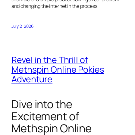
and changing the internet in the process.
July 2, 2026
Revel in the Thrill of
Methspin Online Pokies
Adventure
Dive into the
Excitement of
Methspin Online