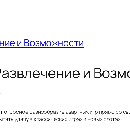
ение и Возможности
Развлечение и Воз
?
 огромное разнообразие азартных игр прямо со св
ытать удачу в классических играх и новых слотах.