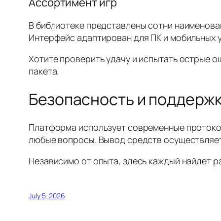
Ассортимент игр
В библиотеке представлены сотни наименован
Интерфейс адаптирован для ПК и мобильных у
Хотите проверить удачу и испытать острые 
пакета.
Безопасность и поддерж
Платформа использует современные протоко
любые вопросы. Вывод средств осуществляет
Независимо от опыта, здесь каждый найдет р
July 5, 2026