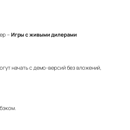
ер –
Игры с живыми дилерами
гут начать с демо-версий без вложений,
бэком.