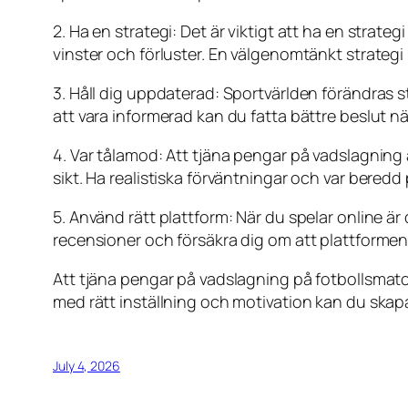
2. Ha en strategi: Det är viktigt att ha en strat
vinster och förluster. En välgenomtänkt strategi 
3. Håll dig uppdaterad: Sportvärlden förändras 
att vara informerad kan du fatta bättre beslut 
4. Var tålamod: Att tjäna pengar på vadslagnin
sikt. Ha realistiska förväntningar och var beredd 
5. Använd rätt plattform: När du spelar online är d
recensioner och försäkra dig om att plattformen 
Att tjäna pengar på vadslagning på fotbollsmatc
med rätt inställning och motivation kan du skap
July 4, 2026