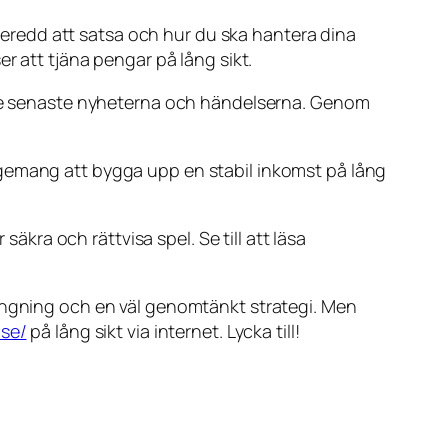
r beredd att satsa och hur du ska hantera dina
r att tjäna pengar på lång sikt.
m de senaste nyheterna och händelserna. Genom
agemang att bygga upp en stabil inkomst på lång
säkra och rättvisa spel. Se till att läsa
rängning och en väl genomtänkt strategi. Men
-se/
på lång sikt via internet. Lycka till!