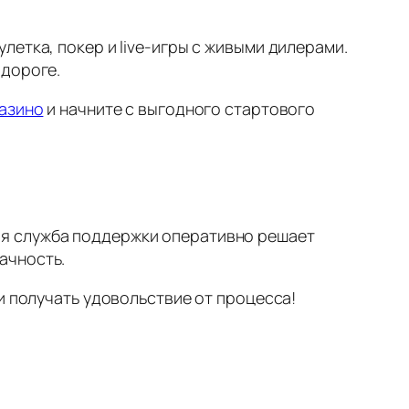
етка, покер и live-игры с живыми дилерами.
 дороге.
казино
и начните с выгодного стартового
ая служба поддержки оперативно решает
ачность.
и получать удовольствие от процесса!