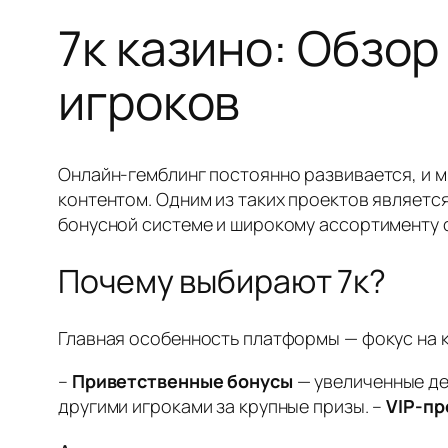
7к казино: Обзо
игроков
Онлайн-гемблинг постоянно развивается, и 
контентом. Одним из таких проектов являетс
бонусной системе и широкому ассортименту 
Почему выбирают 7к?
Главная особенность платформы — фокус на к
–
Приветственные бонусы
— увеличенные де
другими игроками за крупные призы. –
VIP-п