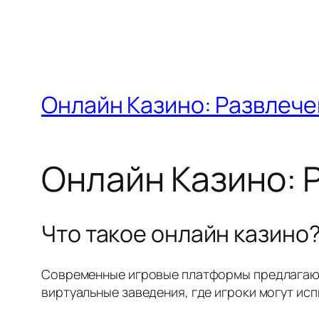
Онлайн Казино: Развлеч
Онлайн Казино: 
Что такое онлайн казино
Современные игровые платформы предлагают
виртуальные заведения, где игроки могут исп