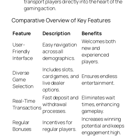
transport players directly into the heart of the
gaming action.
Comparative Overview of Key Features
Feature
Description
Benefits
Welcomes both
User-
Easy navigation
new and
Friendly
across all
experienced
Interface
demographics.
players.
Includes slots,
Diverse
card games, and
Ensures endless
Game
live dealer
entertainment.
Selection
options.
Fast deposit and
Eliminates wait
Real-Time
withdrawal
times, enhancing
Transactions
processes.
gameplay.
Increases winning
Regular
Incentives for
potential and keeps
Bonuses
regular players.
engagement high.