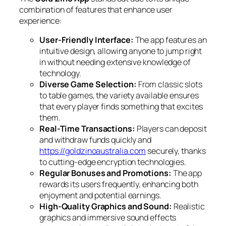
combination of features that enhance user
experience:
User-Friendly Interface:
The app features an
intuitive design, allowing anyone to jump right
in without needing extensive knowledge of
technology.
Diverse Game Selection:
From classic slots
to table games, the variety available ensures
that every player finds something that excites
them.
Real-Time Transactions:
Players can deposit
and withdraw funds quickly and
https://goldzinoaustralia.com
securely, thanks
to cutting-edge encryption technologies.
Regular Bonuses and Promotions:
The app
rewards its users frequently, enhancing both
enjoyment and potential earnings.
High-Quality Graphics and Sound:
Realistic
graphics and immersive sound effects