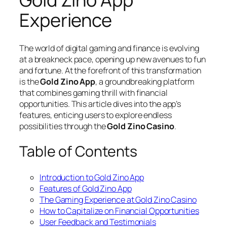
Experience
The world of digital gaming and finance is evolving
at a breakneck pace, opening up new avenues to fun
and fortune. At the forefront of this transformation
is the
Gold Zino App
, a groundbreaking platform
that combines gaming thrill with financial
opportunities. This article dives into the app’s
features, enticing users to explore endless
possibilities through the
Gold Zino Casino
.
Table of Contents
Introduction to Gold Zino App
Features of Gold Zino App
The Gaming Experience at Gold Zino Casino
How to Capitalize on Financial Opportunities
User Feedback and Testimonials