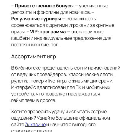
–
Приветственные бонусы
— увеличенные
депозиты и фриспины для новичков. –
Регулярные турниры
— возможность
соревноваться с другими игроками за крупные
призы. –
VIP-программа
— эксклюзивные
кэшбэки и индивидуальные предложения для
постоянных клиентов.
Ассортимент игр
В библиотеке представлены сотни наименований
от ведущих провайдеров: классические слоты,
рулетка, покер и live-игры с живыми дилерами.
Интерфейс адаптирован для ПК и мобильных
устройств, что позволяет наслаждаться
геймплеем в дороге.
Хотите проверить удачу и испытать острые
ощущения? Узнайте больше на официальном
сайте
7к казино
и начните с выгодного
стартового пакета.