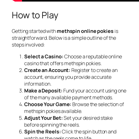
How to Play
Getting started with
methspin online pokies
is
straightforward. Below is a simple outline of the
steps involved:
Select a Casino:
Choose a reputable online
casino that offers methspin pokies.
Create an Account:
Register to create an
account, ensuring you provide accurate
information.
Make a Deposit:
Fund your account using one
of the many available payment methods.
Choose Your Game:
Browse the selection of
methspin pokies available.
Adjust Your Bet:
Set your desired stake
before spinning the reels.
Spin the Reels:
Click the spin button and
watch as the reels come to life.