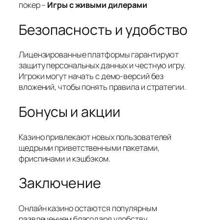
покер –
Игры с живыми дилерами
Безопасность и удобство
Лицензированные платформы гарантируют
защиту персональных данных и честную игру.
Игроки могут начать с демо-версий без
вложений, чтобы понять правила и стратегии.
Бонусы и акции
Казино привлекают новых пользователей
щедрыми приветственными пакетами,
фриспинами и кэшбэком.
Заключение
Онлайн казино остаются популярным
развлечением благодаря удобству,