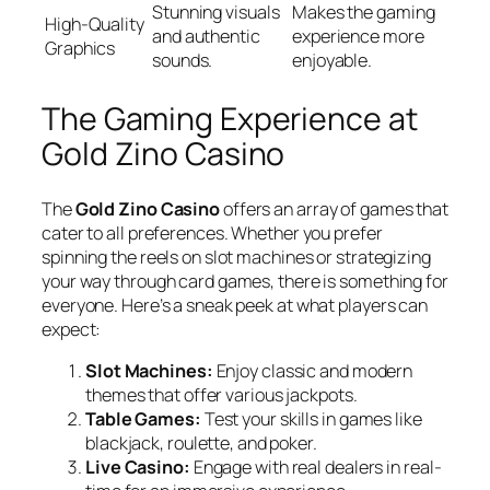
Stunning visuals
Makes the gaming
High-Quality
and authentic
experience more
Graphics
sounds.
enjoyable.
The Gaming Experience at
Gold Zino Casino
The
Gold Zino Casino
offers an array of games that
cater to all preferences. Whether you prefer
spinning the reels on slot machines or strategizing
your way through card games, there is something for
everyone. Here’s a sneak peek at what players can
expect:
Slot Machines:
Enjoy classic and modern
themes that offer various jackpots.
Table Games:
Test your skills in games like
blackjack, roulette, and poker.
Live Casino:
Engage with real dealers in real-