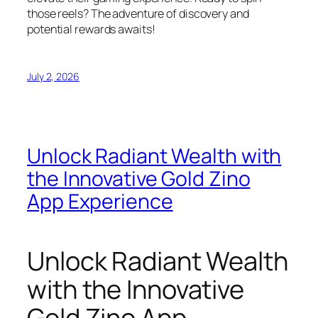
those reels? The adventure of discovery and
potential rewards awaits!
July 2, 2026
Unlock Radiant Wealth with
the Innovative Gold Zino
App Experience
Unlock Radiant Wealth
with the Innovative
Gold Zino App