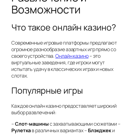
Возможности
Что такое онлайн казино?
Современные игровые платформы предлагают
огромное разнообразие азартных игр прямо со
своего устройства.
Онлайн казино
– это
виртуальные заведения, где игроки могут
испытать удачу в классических играх и новых
слотах.
Популярные игры
Каждое онлайн казино предоставляет широкий
выбор развлечений:
–
Слот-машины
с захватывающими сюжетами –
Рулетка
в различных вариантах –
Блэкджек
и