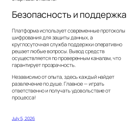
Безопасность и поддержка
Платформа использует современные протоколы
шифрования для защиты данных, а
круглосуточная служба поддержки оперативно
решает любые вопросы. Вывод средств
осуществляется по проверенным каналам, что
гарантирует прозрачность.
Независимо от опыта, здесь каждый найдет
развлечение по душе. Главное — играть
ответственно и получать удовольствие от
процесса!
July 5, 2026