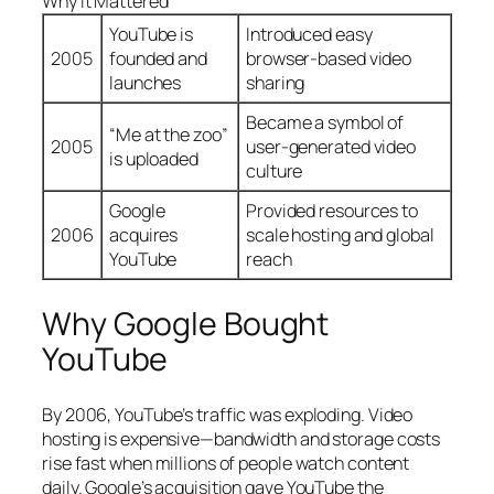
Why It Mattered
YouTube is
Introduced easy
2005
founded and
browser-based video
launches
sharing
Became a symbol of
“Me at the zoo”
2005
user-generated video
is uploaded
culture
Google
Provided resources to
2006
acquires
scale hosting and global
YouTube
reach
Why Google Bought
YouTube
By 2006, YouTube’s traffic was exploding. Video
hosting is expensive—bandwidth and storage costs
rise fast when millions of people watch content
daily. Google’s acquisition gave YouTube the