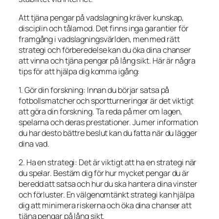
Att tjäna pengar på vadslagning kräver kunskap,
disciplin och tålamod. Det finns inga garantier för
framgång i vadslagningsvärlden, men med rätt
strategi och förberedelse kan du öka dina chanser
att vinna och tjäna pengar på lång sikt. Här är några
tips för att hjälpa dig komma igång:
1. Gör din forskning: Innan du börjar satsa på
fotbollsmatcher och sportturneringar är det viktigt
att göra din forskning. Ta reda på mer om lagen,
spelarna och deras prestationer. Ju mer information
du har desto bättre beslut kan du fatta när du lägger
dina vad.
2. Ha en strategi: Det är viktigt att ha en strategi när
du spelar. Bestäm dig för hur mycket pengar du är
beredd att satsa och hur du ska hantera dina vinster
och förluster. En välgenomtänkt strategi kan hjälpa
dig att minimera riskerna och öka dina chanser att
tjäna pengar på lång sikt.