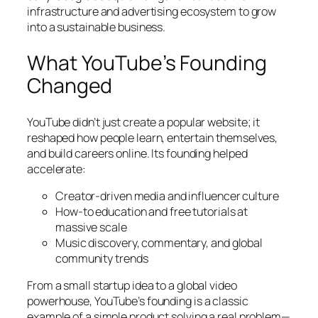
infrastructure and advertising ecosystem to grow
into a sustainable business.
What YouTube’s Founding
Changed
YouTube didn’t just create a popular website; it
reshaped how people learn, entertain themselves,
and build careers online. Its founding helped
accelerate:
Creator-driven media and influencer culture
How-to education and free tutorials at
massive scale
Music discovery, commentary, and global
community trends
From a small startup idea to a global video
powerhouse, YouTube’s founding is a classic
example of a simple product solving a real problem—