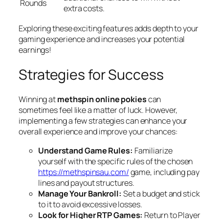
Rounds
extra costs.
Exploring these exciting features adds depth to your
gaming experience and increases your potential
earnings!
Strategies for Success
Winning at
methspin online pokies
can
sometimes feel like a matter of luck. However,
implementing a few strategies can enhance your
overall experience and improve your chances:
Understand Game Rules:
Familiarize
yourself with the specific rules of the chosen
https://methspinsau.com/
game, including pay
lines and payout structures.
Manage Your Bankroll:
Set a budget and stick
to it to avoid excessive losses.
Look for Higher RTP Games:
Return to Player