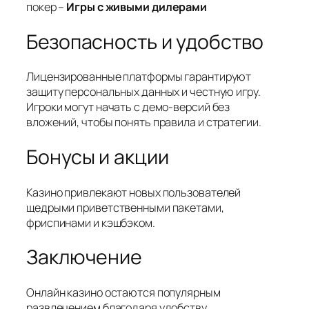
покер –
Игры с живыми дилерами
Безопасность и удобство
Лицензированные платформы гарантируют
защиту персональных данных и честную игру.
Игроки могут начать с демо-версий без
вложений, чтобы понять правила и стратегии.
Бонусы и акции
Казино привлекают новых пользователей
щедрыми приветственными пакетами,
фриспинами и кэшбэком.
Заключение
Онлайн казино остаются популярным
развлечением благодаря удобству,