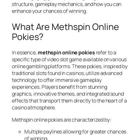
structure, gameplay mechanics, and how you can
enhance your chances of winning.
What Are Methspin Online
Pokies?
In essence,
methspin online pokies
refer to a
specific type of video slot game available on various
online gambling platforms. These pokies, inspired by
traditional slots found in casinos, utilize advanced
technology to offer immersive gameplay
experiences. Players benefit from stunning
graphics, innovative themes, and integrated sound
effects that transport them directly to the heart of a
casino atmosphere.
Methspin online pokies are characterized by:
Multiple paylines allowing for greater chances
of winning.