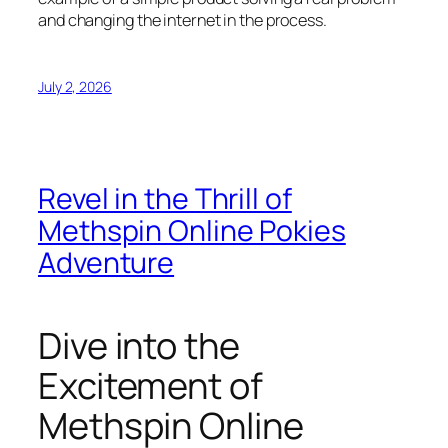
and changing the internet in the process.
July 2, 2026
Revel in the Thrill of
Methspin Online Pokies
Adventure
Dive into the
Excitement of
Methspin Online