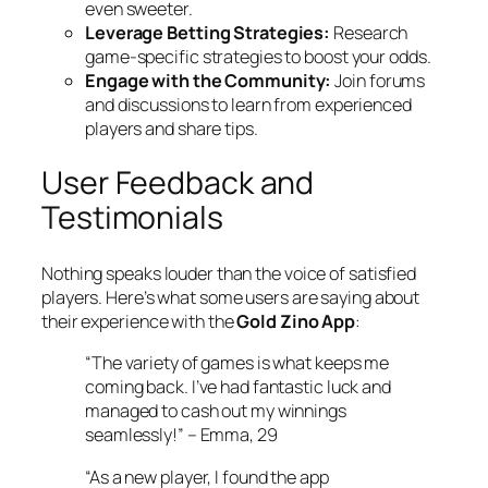
even sweeter.
Leverage Betting Strategies:
Research
game-specific strategies to boost your odds.
Engage with the Community:
Join forums
and discussions to learn from experienced
players and share tips.
User Feedback and
Testimonials
Nothing speaks louder than the voice of satisfied
players. Here’s what some users are saying about
their experience with the
Gold Zino App
:
“The variety of games is what keeps me
coming back. I’ve had fantastic luck and
managed to cash out my winnings
seamlessly!” – Emma, 29
“As a new player, I found the app