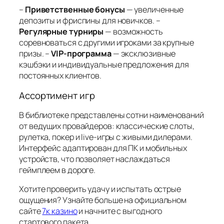
–
Приветственные бонусы
— увеличенные
депозиты и фриспины для новичков. –
Регулярные турниры
— возможность
соревноваться с другими игроками за крупные
призы. –
VIP-программа
— эксклюзивные
кэшбэки и индивидуальные предложения для
постоянных клиентов.
Ассортимент игр
В библиотеке представлены сотни наименований
от ведущих провайдеров: классические слоты,
рулетка, покер и live-игры с живыми дилерами.
Интерфейс адаптирован для ПК и мобильных
устройств, что позволяет наслаждаться
геймплеем в дороге.
Хотите проверить удачу и испытать острые
ощущения? Узнайте больше на официальном
сайте
7к казино
и начните с выгодного
стартового пакета.