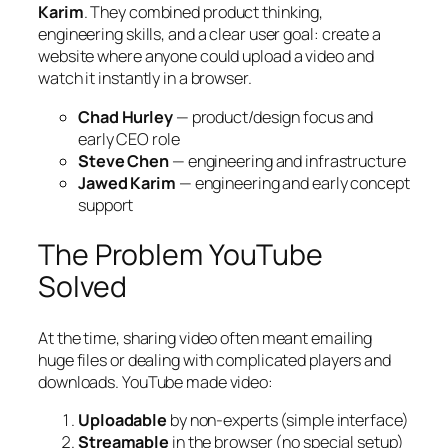
Karim
. They combined product thinking,
engineering skills, and a clear user goal: create a
website where anyone could upload a video and
watch it instantly in a browser.
Chad Hurley
— product/design focus and
early CEO role
Steve Chen
— engineering and infrastructure
Jawed Karim
— engineering and early concept
support
The Problem YouTube
Solved
At the time, sharing video often meant emailing
huge files or dealing with complicated players and
downloads. YouTube made video:
Uploadable
by non-experts (simple interface)
Streamable
in the browser (no special setup)