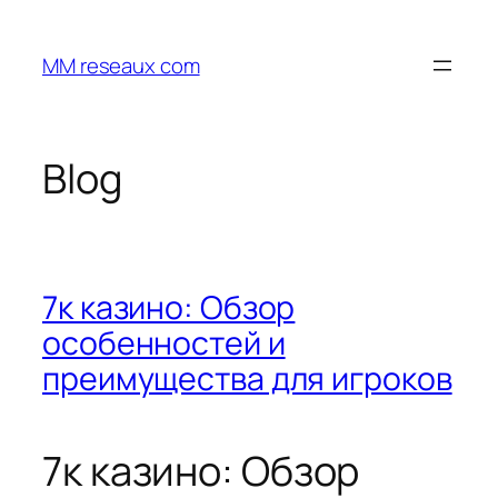
Skip
to
MM reseaux com
content
Blog
7к казино: Обзор
особенностей и
преимущества для игроков
7к казино: Обзор