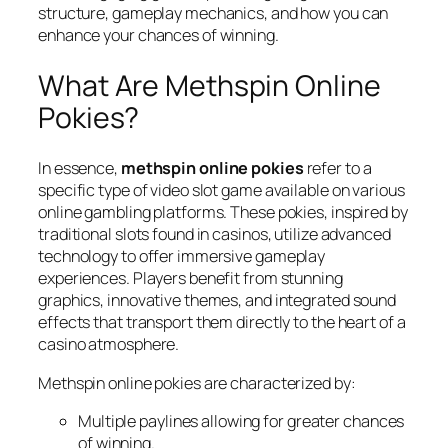
structure, gameplay mechanics, and how you can
enhance your chances of winning.
What Are Methspin Online
Pokies?
In essence,
methspin online pokies
refer to a
specific type of video slot game available on various
online gambling platforms. These pokies, inspired by
traditional slots found in casinos, utilize advanced
technology to offer immersive gameplay
experiences. Players benefit from stunning
graphics, innovative themes, and integrated sound
effects that transport them directly to the heart of a
casino atmosphere.
Methspin online pokies are characterized by:
Multiple paylines allowing for greater chances
of winning.