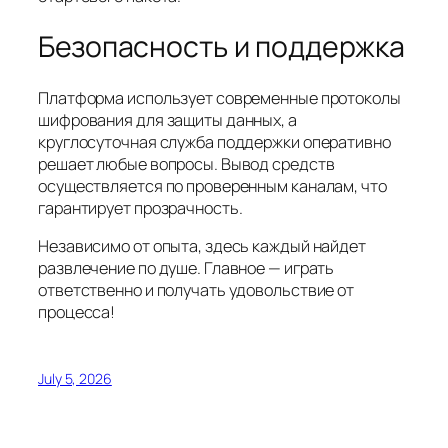
Безопасность и поддержка
Платформа использует современные протоколы
шифрования для защиты данных, а
круглосуточная служба поддержки оперативно
решает любые вопросы. Вывод средств
осуществляется по проверенным каналам, что
гарантирует прозрачность.
Независимо от опыта, здесь каждый найдет
развлечение по душе. Главное — играть
ответственно и получать удовольствие от
процесса!
July 5, 2026