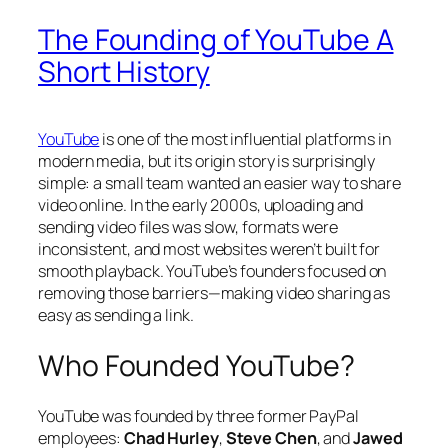
The Founding of YouTube A
Short History
YouTube
is one of the most influential platforms in
modern media, but its origin story is surprisingly
simple: a small team wanted an easier way to share
video online. In the early 2000s, uploading and
sending video files was slow, formats were
inconsistent, and most websites weren’t built for
smooth playback. YouTube’s founders focused on
removing those barriers—making video sharing as
easy as sending a link.
Who Founded YouTube?
YouTube was founded by three former PayPal
employees:
Chad Hurley
,
Steve Chen
, and
Jawed