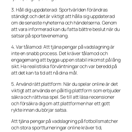
3. Håll dig uppdaterad: Sportvärlden förändras
ständigt och det är viktigt att hålla sig uppdaterad
om de senaste nyheterna och händelserna. Genom
att vara informerad kan du fatta bättre beslut när du
satsar på sportevenemang.
4. Var tålamod: Att tjäna pengar på vadslagning är
inte en snabb process. Det kräver tålamod och
engagemang att bygga upp en stabil inkomst på lång
sikt. Ha realistiska förväntningar och var beredd på
att det kan ta tid att nå dina mål.
5. Använd rätt plattform: När du spelar online är det
viktigt att använda en pålitlig plattform som erbjuder
säkra och rättvisa spel. Se till att läsa recensioner
och försäkra dig om att plattformen har ett gott
rykte innan du börjar satsa.
Att tjäna pengar på vadslagning på fotbollsmatcher
och stora sportturneringar online kräver tid,