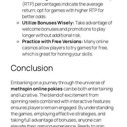
(RTP) percentages indicate the average
return; opt for games with higher RTP for
better odds.
Utilize Bonuses Wisely:
Take advantage of
welcome bonuses and promotions to play
longer without additional risk.
Practice with Free Versions:
Many online
casinos allow players to try games for free,
which is great for honing your skills.
Conclusion
Embarking on a journey through the universe of
methspin online pokies
can be both entertaining
and lucrative. The blend of excitement from
spinning reels combined with interactive features
ensures players remain engaged. By understanding
the games, employing effective strategies, and
taking full advantage of bonuses, anyone can
elevate their gaming experience. Ready to spin