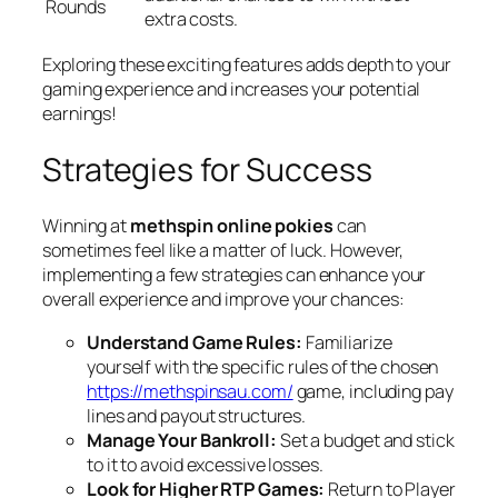
Rounds
extra costs.
Exploring these exciting features adds depth to your
gaming experience and increases your potential
earnings!
Strategies for Success
Winning at
methspin online pokies
can
sometimes feel like a matter of luck. However,
implementing a few strategies can enhance your
overall experience and improve your chances:
Understand Game Rules:
Familiarize
yourself with the specific rules of the chosen
https://methspinsau.com/
game, including pay
lines and payout structures.
Manage Your Bankroll:
Set a budget and stick
to it to avoid excessive losses.
Look for Higher RTP Games:
Return to Player