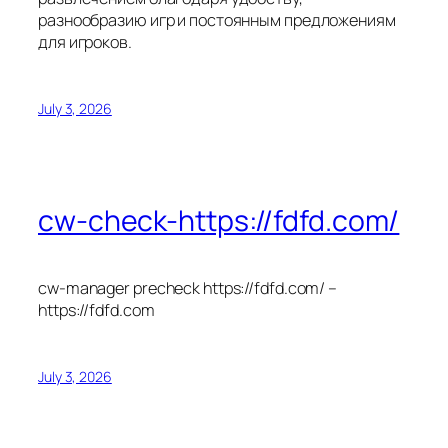
разнообразию игр и постоянным предложениям
для игроков.
July 3, 2026
cw-check-https://fdfd.com/
cw-manager precheck https://fdfd.com/ –
https://fdfd.com
July 3, 2026