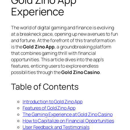
Experience
The world of digital gaming and finance is evolving
at a breakneck pace, opening up new avenues to fun
and fortune. At the forefront of this transformation
is the
Gold Zino App
, a groundbreaking platform
that combines gaming thrill with financial
opportunities. This article dives into the app’s
features, enticing users to explore endless
possibilities through the
Gold Zino Casino
.
Table of Contents
Introduction to Gold Zino App
Features of Gold Zino App
The Gaming Experience at Gold Zino Casino
How to Capitalize on Financial Opportunities
User Feedback and Testimonials