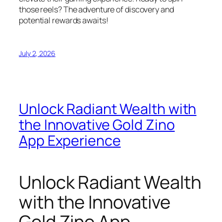
those reels? The adventure of discovery and
potential rewards awaits!
July 2, 2026
Unlock Radiant Wealth with
the Innovative Gold Zino
App Experience
Unlock Radiant Wealth
with the Innovative
Gold Zino App