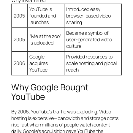
Why It Mattered
YouTube is
Introduced easy
2005
founded and
browser-based video
launches
sharing
Became a symbol of
“Me at the zoo”
2005
user-generated video
is uploaded
culture
Google
Provided resources to
2006
acquires
scale hosting and global
YouTube
reach
Why Google Bought
YouTube
By 2006, YouTube’s traffic was exploding. Video
hosting is expensive—bandwidth and storage costs
rise fast when millions of people watch content
daily. Google’s acquisition gave YouTube the