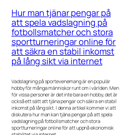
Hur man tjänar pengar på
att spela vadslagning på
fotbollsmatcher och stora
sportturneringar online för
att säkra en stabil inkomst
på lång sikt via internet
Vadslagning på sportevenemang är en populär
hobby för många människor runt om i världen. Men
för vissa personer är det inte bara en hobby, det är
också ett sätt att tjäna pengar och säkra en stabil
inkomst på lång sikt. I denna artikel kommer vi att
diskutera hur man kan tjäna pengar på att spela
vadslagning på fotbollsmatcher och stora
sportturneringar online för att uppnå ekonomisk
stabilitet via internet.