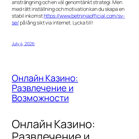
ansträngning och en väl genomtänkt strategi. Men
med rätt inställning och motivation kan du skapa en
stabil inkomst
https://www.betninjaofficial.com/sv-
se/
på lång sikt via internet. Lycka till!
July 4, 2026
Онлайн Казино:
Развлечение и
Возможности
Онлайн Казино:
Развлечение и