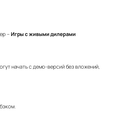
ер –
Игры с живыми дилерами
гут начать с демо-версий без вложений,
бэком.