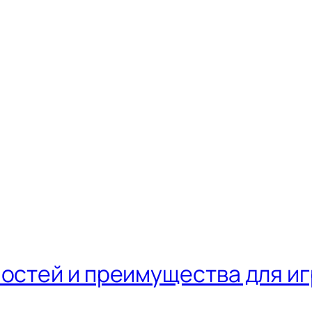
ностей и преимущества для и