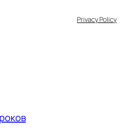
Privacy Policy
гроков