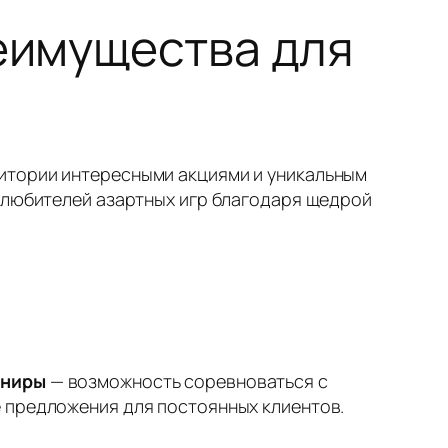
реимущества для
итории интересными акциями и уникальным
 любителей азартных игр благодаря щедрой
рниры
— возможность соревноваться с
 предложения для постоянных клиентов.