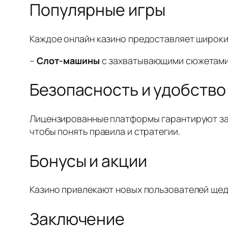
Популярные игры
Каждое онлайн казино предоставляет широки
–
Слот-машины
с захватывающими сюжетам
Безопасность и удобство
Лицензированные платформы гарантируют защи
чтобы понять правила и стратегии.
Бонусы и акции
Казино привлекают новых пользователей щед
Заключение