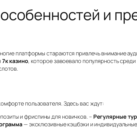
р особенностей и п
многие платформы стараются привлечь внимание ауд
я
7к казино
, которое завоевало популярность среди
слотов.
омфорте пользователя. Здесь вас ждут:
позиты и фриспины для новичков. –
Регулярные ту
рограмма
— эксклюзивные кэшбэки и индивидуальные