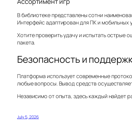
Ассортимент игр
В библиотеке представлены сотни наименован
Интерфейс адаптирован для ПК и мобильных у
Хотите проверить удачу и испытать острые 
пакета.
Безопасность и поддерж
Платформа использует современные протоко
любые вопросы. Вывод средств осуществляет
Независимо от опыта, здесь каждый найдет р
July 5, 2026