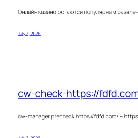
Онлайн казино остаются популярным развлеч
July 3, 2026
cw-check-https://fdfd.com
cw-manager precheck https://fdfd.com/ – https
July 3, 2026