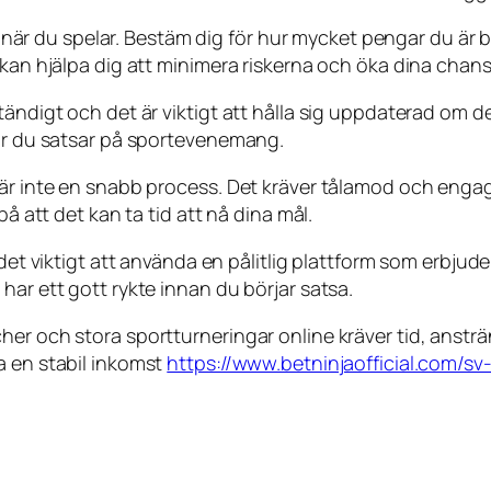
egi när du spelar. Bestäm dig för hur mycket pengar du ä
kan hjälpa dig att minimera riskerna och öka dina chanse
ständigt och det är viktigt att hålla sig uppdaterad o
när du satsar på sportevenemang.
g är inte en snabb process. Det kräver tålamod och eng
på att det kan ta tid att nå dina mål.
et viktigt att använda en pålitlig plattform som erbjuder 
har ett gott rykte innan du börjar satsa.
her och stora sportturneringar online kräver tid, anst
a en stabil inkomst
https://www.betninjaofficial.com/sv