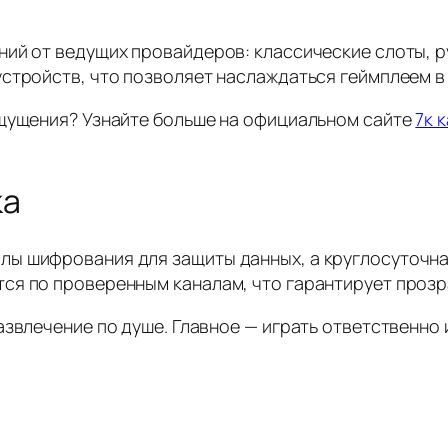
ий от ведущих провайдеров: классические слоты, рул
стройств, что позволяет наслаждаться геймплеем в
ощущения? Узнайте больше на официальном сайте
7к 
ка
лы шифрования для защиты данных, а круглосуточн
ся по проверенным каналам, что гарантирует прозр
азвлечение по душе. Главное — играть ответственно 