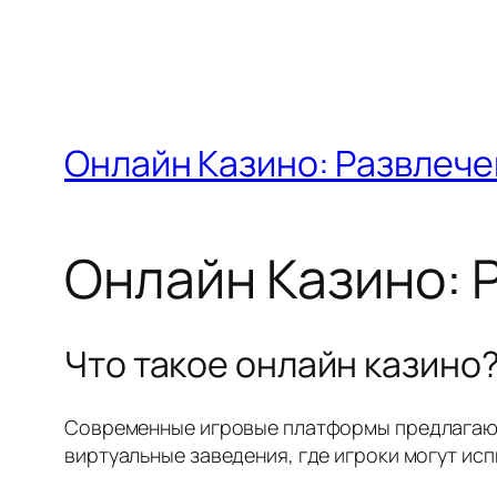
Онлайн Казино: Развлеч
Онлайн Казино: 
Что такое онлайн казино
Современные игровые платформы предлагают
виртуальные заведения, где игроки могут исп