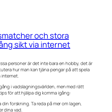
lsmatcher och stora
ång sikt via internet
sa personer är det inte bara en hobby, det är
iskutera hur man kan tjäna pengar på att spela
 internet.
amgång i vadslagningsvärlden, men med rätt
tips för att hjälpa dig komma igång:
ra din forskning. Ta reda på mer om lagen,
r dina vad.