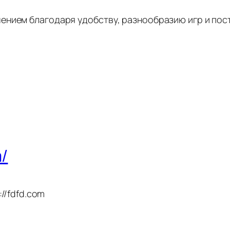
ением благодаря удобству, разнообразию игр и пос
/
://fdfd.com