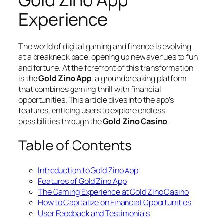
Experience
The world of digital gaming and finance is evolving
at a breakneck pace, opening up new avenues to fun
and fortune. At the forefront of this transformation
is the
Gold Zino App
, a groundbreaking platform
that combines gaming thrill with financial
opportunities. This article dives into the app’s
features, enticing users to explore endless
possibilities through the
Gold Zino Casino
.
Table of Contents
Introduction to Gold Zino App
Features of Gold Zino App
The Gaming Experience at Gold Zino Casino
How to Capitalize on Financial Opportunities
User Feedback and Testimonials