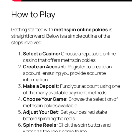
How to Play
Getting started with
methspin online pokies
is
straightforward. Below is a simple outline of the
steps involved:
Select a Casino:
Choose a reputable online
casino that offers methspin pokies.
Create an Account:
Register to create an
account, ensuring you provide accurate
information.
Make a Deposit:
Fund your account using one
of the many available payment methods.
Choose Your Game:
Browse the selection of
methspin pokies available.
Adjust Your Bet:
Set your desired stake
before spinning the reels.
Spin the Reels:
Click the spin button and
watch as the reels come to life.