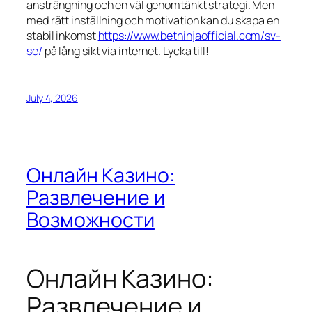
ansträngning och en väl genomtänkt strategi. Men
med rätt inställning och motivation kan du skapa en
stabil inkomst
https://www.betninjaofficial.com/sv-
se/
på lång sikt via internet. Lycka till!
July 4, 2026
Онлайн Казино:
Развлечение и
Возможности
Онлайн Казино:
Развлечение и