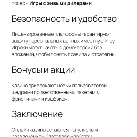
покер –
Игры с живыми дилерами
Безопасность и удобство
Лицензированные платформы гарантируют
защиту персональных данных и честную игру.
Игроки могут начать с демо-версий без
вложений, чтобы понять правила и стратегии.
Бонусы и акции
Казино привлекают новых пользователей
щедрыми приветственными пакетами,
фриспинами и кэшбэком.
Заключение
Онлайн казино остаются популярным
развлечением благодаря удобству,