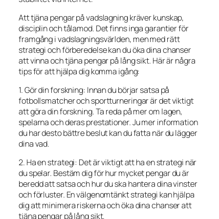
Att tjäna pengar på vadslagning kräver kunskap,
disciplin och tålamod. Det finns inga garantier för
framgång i vadslagningsvärlden, men med rätt
strategi och förberedelse kan du öka dina chanser
att vinna och tjäna pengar på lång sikt. Här är några
tips för att hjälpa dig komma igång:
1. Gör din forskning: Innan du börjar satsa på
fotbollsmatcher och sportturneringar är det viktigt
att göra din forskning. Ta reda på mer om lagen,
spelarna och deras prestationer. Ju mer information
du har desto bättre beslut kan du fatta när du lägger
dina vad.
2. Ha en strategi: Det är viktigt att ha en strategi när
du spelar. Bestäm dig för hur mycket pengar du är
beredd att satsa och hur du ska hantera dina vinster
och förluster. En välgenomtänkt strategi kan hjälpa
dig att minimera riskerna och öka dina chanser att
tjäna pengar på lång sikt.