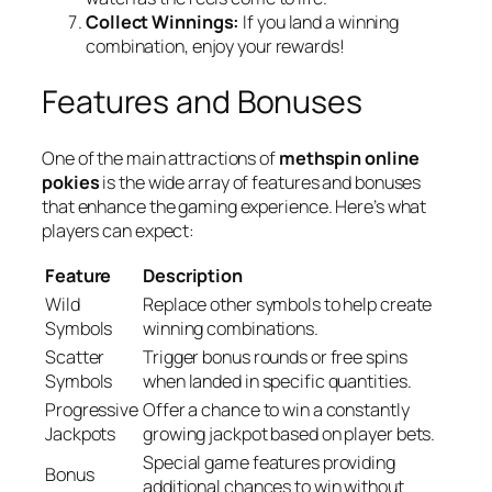
Collect Winnings:
If you land a winning
combination, enjoy your rewards!
Features and Bonuses
One of the main attractions of
methspin online
pokies
is the wide array of features and bonuses
that enhance the gaming experience. Here’s what
players can expect:
Feature
Description
Wild
Replace other symbols to help create
Symbols
winning combinations.
Scatter
Trigger bonus rounds or free spins
Symbols
when landed in specific quantities.
Progressive
Offer a chance to win a constantly
Jackpots
growing jackpot based on player bets.
Special game features providing
Bonus
additional chances to win without