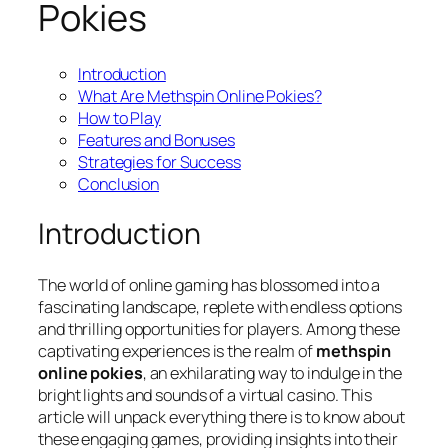
Pokies
Introduction
What Are Methspin Online Pokies?
How to Play
Features and Bonuses
Strategies for Success
Conclusion
Introduction
The world of online gaming has blossomed into a
fascinating landscape, replete with endless options
and thrilling opportunities for players. Among these
captivating experiences is the realm of
methspin
online pokies
, an exhilarating way to indulge in the
bright lights and sounds of a virtual casino. This
article will unpack everything there is to know about
these engaging games, providing insights into their