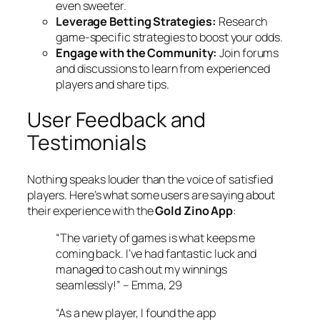
even sweeter.
Leverage Betting Strategies:
Research
game-specific strategies to boost your odds.
Engage with the Community:
Join forums
and discussions to learn from experienced
players and share tips.
User Feedback and
Testimonials
Nothing speaks louder than the voice of satisfied
players. Here’s what some users are saying about
their experience with the
Gold Zino App
:
“The variety of games is what keeps me
coming back. I’ve had fantastic luck and
managed to cash out my winnings
seamlessly!” – Emma, 29
“As a new player, I found the app