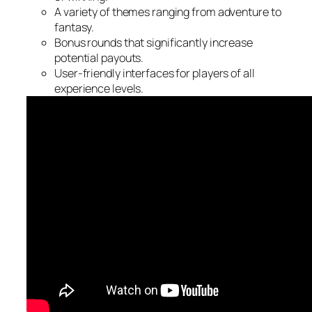
A variety of themes ranging from adventure to
fantasy.
Bonus rounds that significantly increase
potential payouts.
User-friendly interfaces for players of all
experience levels.