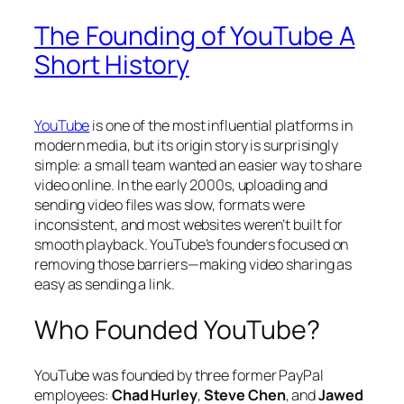
The Founding of YouTube A
Short History
YouTube
is one of the most influential platforms in
modern media, but its origin story is surprisingly
simple: a small team wanted an easier way to share
video online. In the early 2000s, uploading and
sending video files was slow, formats were
inconsistent, and most websites weren’t built for
smooth playback. YouTube’s founders focused on
removing those barriers—making video sharing as
easy as sending a link.
Who Founded YouTube?
YouTube was founded by three former PayPal
employees:
Chad Hurley
,
Steve Chen
, and
Jawed