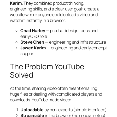
Karim
. They combined product thinking,
engineering skills, and a clear user goal: create a
website where anyone could upload a video and
watch it instantly in a browser.
Chad Hurley
— product/design focus and
early CEO role
Steve Chen
— engineering and infrastructure
Jawed Karim
— engineering and early concept
support
The Problem YouTube
Solved
At the time, sharing video often meant emailing
huge files or dealing with complicated players and
downloads. YouTube made video:
Uploadable
by non-experts (simple interface)
Streamable
in the browser (no special setup)