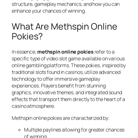
structure, gameplay mechanics, and how you can
enhance your chances of winning.
What Are Methspin Online
Pokies?
In essence,
methspin online pokies
refer to a
specific type of video slot game available on various
online gambling platforms. These pokies, inspired by
traditional slots found in casinos, utilize advanced
technology to offer immersive gameplay
experiences. Players benefit from stunning
graphics, innovative themes, and integrated sound
effects that transport them directly to the heart of a
casino atmosphere.
Methspin online pokies are characterized by:
Multiple paylines allowing for greater chances
of winning.