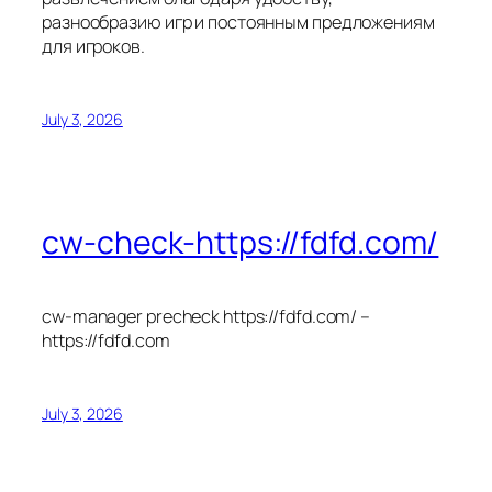
разнообразию игр и постоянным предложениям
для игроков.
July 3, 2026
cw-check-https://fdfd.com/
cw-manager precheck https://fdfd.com/ –
https://fdfd.com
July 3, 2026