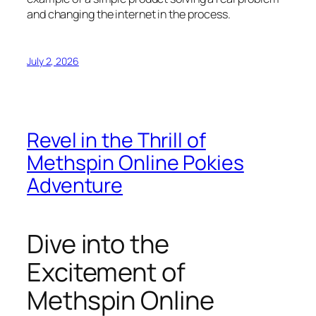
and changing the internet in the process.
July 2, 2026
Revel in the Thrill of
Methspin Online Pokies
Adventure
Dive into the
Excitement of
Methspin Online