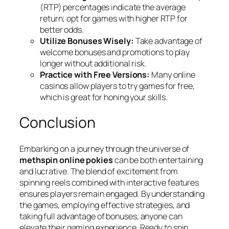
(RTP) percentages indicate the average
return; opt for games with higher RTP for
better odds.
Utilize Bonuses Wisely:
Take advantage of
welcome bonuses and promotions to play
longer without additional risk.
Practice with Free Versions:
Many online
casinos allow players to try games for free,
which is great for honing your skills.
Conclusion
Embarking on a journey through the universe of
methspin online pokies
can be both entertaining
and lucrative. The blend of excitement from
spinning reels combined with interactive features
ensures players remain engaged. By understanding
the games, employing effective strategies, and
taking full advantage of bonuses, anyone can
elevate their gaming experience. Ready to spin