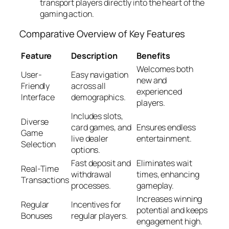
transport players directly into the heart of the
gaming action.
Comparative Overview of Key Features
Feature
Description
Benefits
Welcomes both
User-
Easy navigation
new and
Friendly
across all
experienced
Interface
demographics.
players.
Includes slots,
Diverse
card games, and
Ensures endless
Game
live dealer
entertainment.
Selection
options.
Fast deposit and
Eliminates wait
Real-Time
withdrawal
times, enhancing
Transactions
processes.
gameplay.
Increases winning
Regular
Incentives for
potential and keeps
Bonuses
regular players.
engagement high.