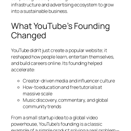
infrastructure and advertising ecosystem to grow
into a sustainable business.
What YouTube’s Founding
Changed
YouTube didn’t just create a popular website; it
reshaped how people learn, entertain themselves,
and build careers online. Its founding helped
accelerate:
Creator-driven media and influencer culture
How-to education and free tutorials at
massive scale
Music discovery, commentary, and global
community trends
From a small startup idea to a global video
powerhouse, YouTube’s founding is a classic
example of a simple product solving a real problem—