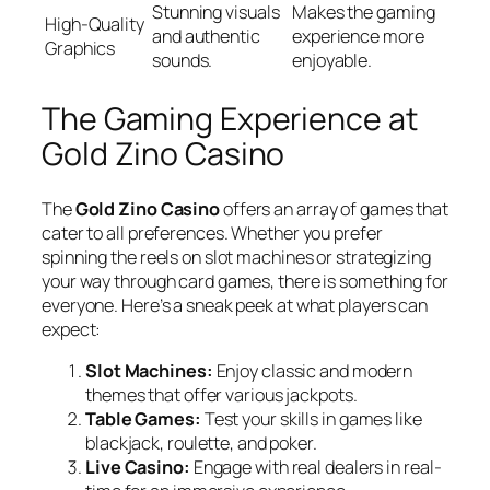
Stunning visuals
Makes the gaming
High-Quality
and authentic
experience more
Graphics
sounds.
enjoyable.
The Gaming Experience at
Gold Zino Casino
The
Gold Zino Casino
offers an array of games that
cater to all preferences. Whether you prefer
spinning the reels on slot machines or strategizing
your way through card games, there is something for
everyone. Here’s a sneak peek at what players can
expect:
Slot Machines:
Enjoy classic and modern
themes that offer various jackpots.
Table Games:
Test your skills in games like
blackjack, roulette, and poker.
Live Casino:
Engage with real dealers in real-