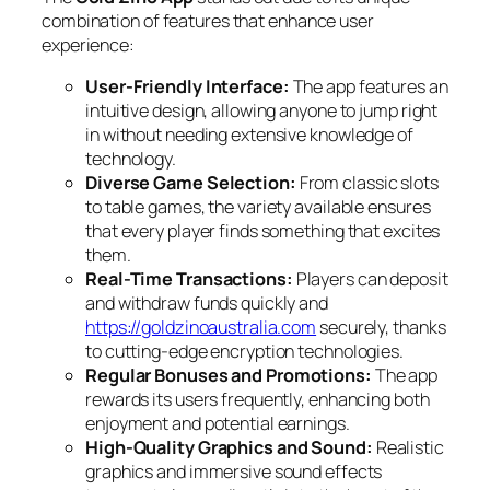
combination of features that enhance user
experience:
User-Friendly Interface:
The app features an
intuitive design, allowing anyone to jump right
in without needing extensive knowledge of
technology.
Diverse Game Selection:
From classic slots
to table games, the variety available ensures
that every player finds something that excites
them.
Real-Time Transactions:
Players can deposit
and withdraw funds quickly and
https://goldzinoaustralia.com
securely, thanks
to cutting-edge encryption technologies.
Regular Bonuses and Promotions:
The app
rewards its users frequently, enhancing both
enjoyment and potential earnings.
High-Quality Graphics and Sound:
Realistic
graphics and immersive sound effects