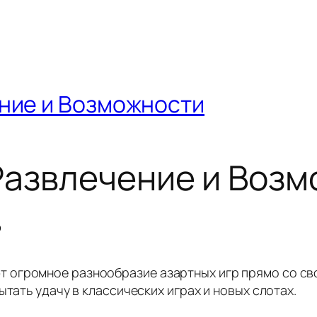
ение и Возможности
Развлечение и Воз
?
 огромное разнообразие азартных игр прямо со св
ытать удачу в классических играх и новых слотах.