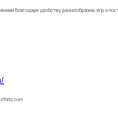
ением благодаря удобству, разнообразию игр и пос
/
://fdfd.com