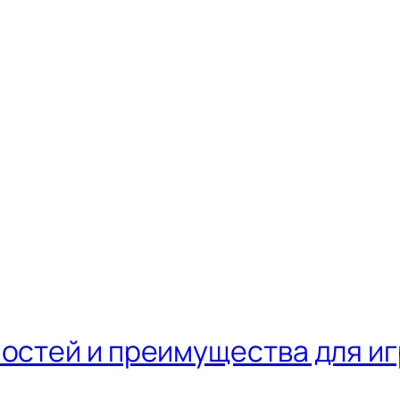
ностей и преимущества для и