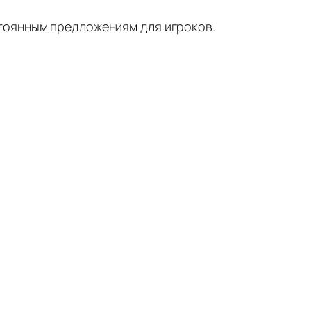
тоянным предложениям для игроков.