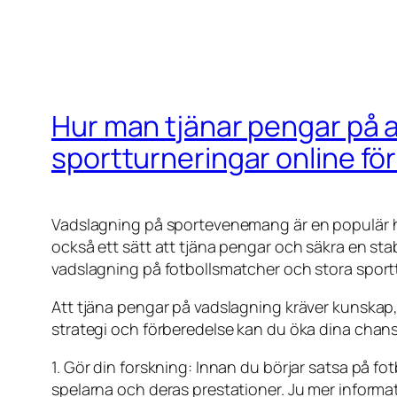
Hur man tjänar pengar på a
sportturneringar online för 
Vadslagning på sportevenemang är en populär ho
också ett sätt att tjäna pengar och säkra en stab
vadslagning på fotbollsmatcher och stora sporttu
Att tjäna pengar på vadslagning kräver kunskap,
strategi och förberedelse kan du öka dina chanse
1. Gör din forskning: Innan du börjar satsa på fo
spelarna och deras prestationer. Ju mer informat