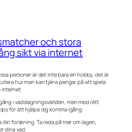
lsmatcher och stora
ång sikt via internet
sa personer är det inte bara en hobby, det är
iskutera hur man kan tjäna pengar på att spela
 internet.
amgång i vadslagningsvärlden, men med rätt
tips för att hjälpa dig komma igång:
ra din forskning. Ta reda på mer om lagen,
r dina vad.