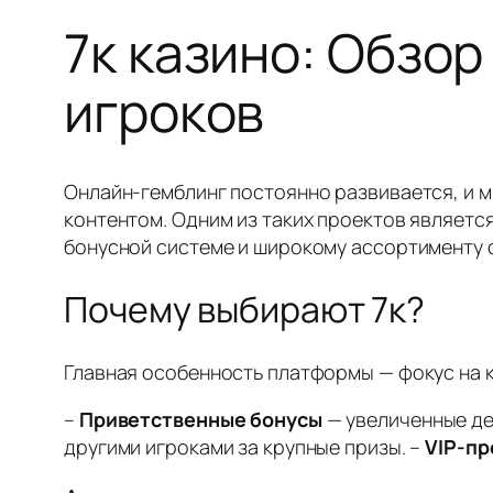
7к казино: Обзо
игроков
Онлайн-гемблинг постоянно развивается, и 
контентом. Одним из таких проектов являетс
бонусной системе и широкому ассортименту 
Почему выбирают 7к?
Главная особенность платформы — фокус на к
–
Приветственные бонусы
— увеличенные де
другими игроками за крупные призы. –
VIP-п