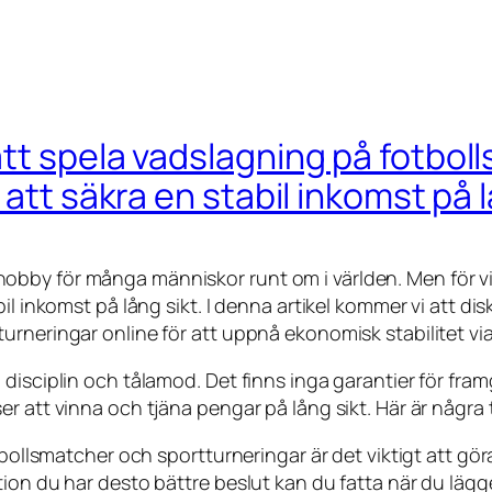
tt spela vadslagning på fotbol
att säkra en stabil inkomst på l
bby för många människor runt om i världen. Men för vis
il inkomst på lång sikt. I denna artikel kommer vi att d
rneringar online för att uppnå ekonomisk stabilitet via
 disciplin och tålamod. Det finns inga garantier för fr
r att vinna och tjäna pengar på lång sikt. Här är några 
tbollsmatcher och sportturneringar är det viktigt att gö
ion du har desto bättre beslut kan du fatta när du lägge