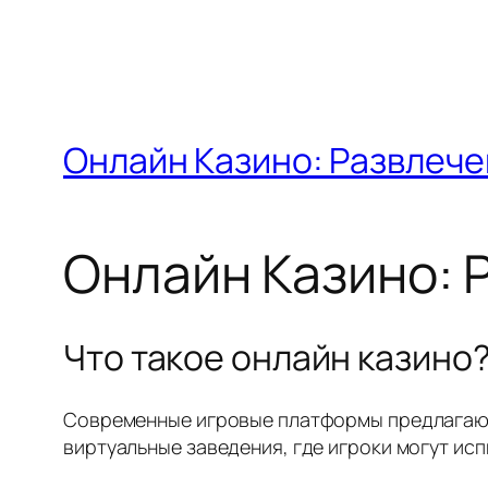
Онлайн Казино: Развлеч
Онлайн Казино: 
Что такое онлайн казино
Современные игровые платформы предлагают
виртуальные заведения, где игроки могут исп