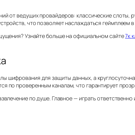
ий от ведущих провайдеров: классические слоты, рул
стройств, что позволяет наслаждаться геймплеем в
ощущения? Узнайте больше на официальном сайте
7к 
ка
лы шифрования для защиты данных, а круглосуточн
ся по проверенным каналам, что гарантирует прозр
азвлечение по душе. Главное — играть ответственно 