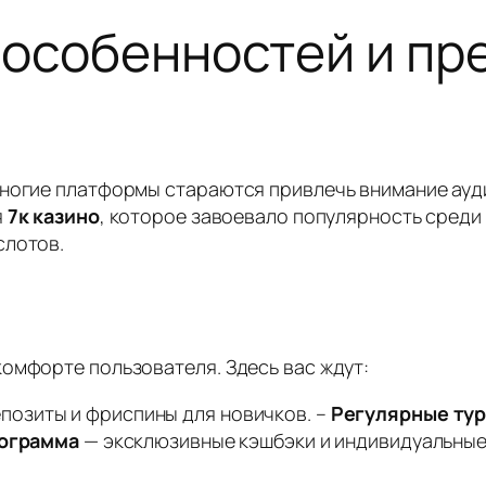
р особенностей и п
многие платформы стараются привлечь внимание ауд
я
7к казино
, которое завоевало популярность среди
слотов.
омфорте пользователя. Здесь вас ждут:
позиты и фриспины для новичков. –
Регулярные ту
рограмма
— эксклюзивные кэшбэки и индивидуальные