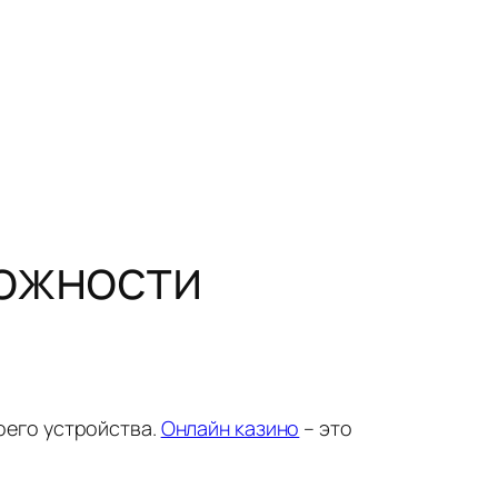
можности
оего устройства.
Онлайн казино
– это