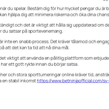
egi när du spelar. Bestäm dig för hur mycket pengar du ä
kan hjälpa dig att minimera riskerna och öka dina chanse
ständigt och det är viktigt att hålla sig uppdaterad o
när du satsar på sportevenemang.
g är inte en snabb process. Det kräver tålamod och eng
på att det kan ta tid att nå dina mål.
et viktigt att använda en pålitlig plattform som erbjuder 
har ett gott rykte innan du börjar satsa.
her och stora sportturneringar online kräver tid, anst
a en stabil inkomst
https://www.betninjaofficial.com/sv